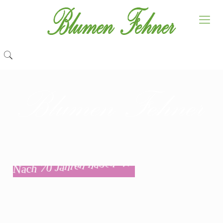
Blumen Fehner
r
w
i
n
e
b
a
h
n
e
r
h
a
J
0
7
h
c
a
N